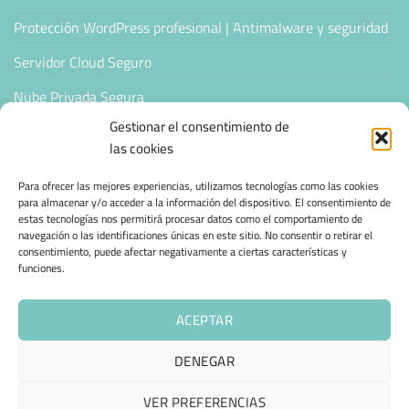
Protección WordPress profesional | Antimalware y seguridad
Servidor Cloud Seguro
Nube Privada Segura
Gestionar el consentimiento de
CONFIANZA & ESPECIALIZACIÓN
las cookies
Para ofrecer las mejores experiencias, utilizamos tecnologías como las cookies
Sello de Confianza
para almacenar y/o acceder a la información del dispositivo. El consentimiento de
estas tecnologías nos permitirá procesar datos como el comportamiento de
Empresas Verificadas +100 Protocolos Online
navegación o las identificaciones únicas en este sitio. No consentir o retirar el
consentimiento, puede afectar negativamente a ciertas características y
funciones.
Migración desde otro proveedor
Hosting ecológico + IA
ACEPTAR
Hosting Empresarial 360
DENEGAR
VER PREFERENCIAS
AVISO LEGAL
POLÍTICA DE PRIVACIDAD
POLÍTICA DE COOKIES (UE)