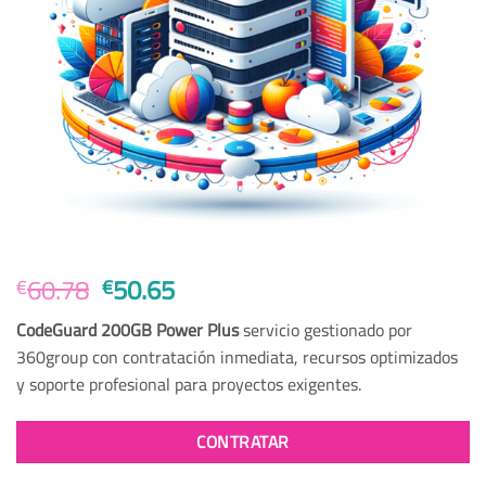
El
El
60.78
50.65
€
€
precio
precio
CodeGuard 200GB Power Plus
servicio gestionado por
original
actual
360group con contratación inmediata, recursos optimizados
era:
es:
y soporte profesional para proyectos exigentes.
€60.78.
€50.65.
CONTRATAR