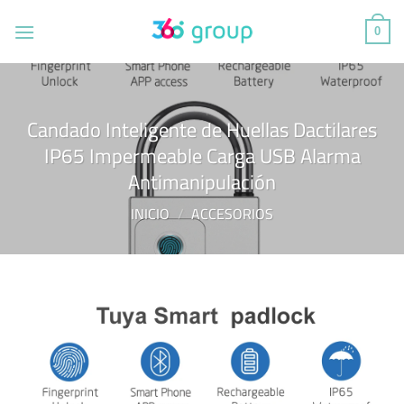
Saltar
al
0
contenido
Candado Inteligente de Huellas Dactilares
IP65 Impermeable Carga USB Alarma
Antimanipulación
INICIO
/
ACCESORIOS