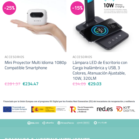
-25%
-15%
ACCESORIOS
ACCESORIOS
Mini Proyector Multi Idioma 1080p
Lámpara LED de Escritorio con
Compatible Smartphone
Carga Inalámbrica y USB, 3
Colores, Atenuación Ajustable,
10W, 320LM
El
El
El
El
€
281.37
€
234.47
€
34.09
€
29.03
precio
precio
precio
precio
original
actual
original
actual
era:
es:
era:
es:
€281.37.
€234.47.
€34.09.
€29.03.