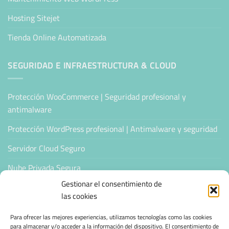
Hosting Sitejet
Tienda Online Automatizada
SEGURIDAD E INFRAESTRUCTURA & CLOUD
Protección WooCommerce | Seguridad profesional y
antimalware
Protección WordPress profesional | Antimalware y seguridad
Servidor Cloud Seguro
Nube Privada Segura
Gestionar el consentimiento de
CONFIANZA & ESPECIALIZACIÓN
las cookies
Para ofrecer las mejores experiencias, utilizamos tecnologías como las cookies
Sello de Confianza
para almacenar y/o acceder a la información del dispositivo. El consentimiento de