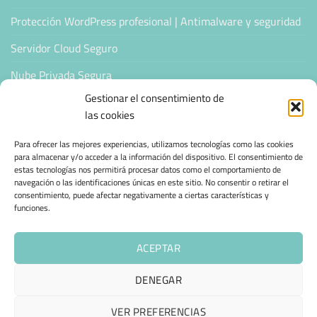
Protección WordPress profesional | Antimalware y seguridad
Servidor Cloud Seguro
Nube Privada Segura
Gestionar el consentimiento de
CONFIANZA & ESPECIALIZACIÓN
las cookies
Para ofrecer las mejores experiencias, utilizamos tecnologías como las cookies
Sello de Confianza
para almacenar y/o acceder a la información del dispositivo. El consentimiento de
estas tecnologías nos permitirá procesar datos como el comportamiento de
Empresas Verificadas +100 Protocolos Online
navegación o las identificaciones únicas en este sitio. No consentir o retirar el
consentimiento, puede afectar negativamente a ciertas características y
funciones.
Migración desde otro proveedor
Hosting ecológico + IA
ACEPTAR
Hosting Empresarial 360
DENEGAR
VER PREFERENCIAS
AVISO LEGAL
POLÍTICA DE PRIVACIDAD
POLÍTICA DE COOKIES (UE)