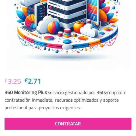
El
El
3.25
2.71
€
€
precio
precio
360 Monitoring Plus
servicio gestionado por 360group con
original
actual
contratación inmediata, recursos optimizados y soporte
era:
es:
profesional para proyectos exigentes.
€3.25.
€2.71.
CONTRATAR