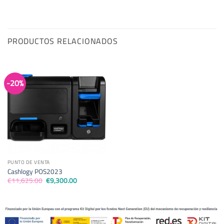
PRODUCTOS RELACIONADOS
-20%
PUNTO DE VENTA
Cashlogy POS2023
El
El
€
11,625.00
€
9,300.00
precio
precio
original
actual
era:
es:
€11,625.00.
€9,300.00.