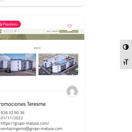
Populares
ALTE
ALTE
romociones Teresme
928 33 90 36
01/11/2022
https://grupo-matyos.com/
ventasingenio@grupo-matyos.com