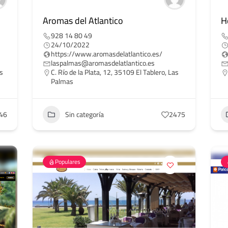
Aromas del Atlantico
H
928 14 80 49
24/10/2022
https://www.aromasdelatlantico.es/
laspalmas@aromasdelatlantico.es
as
C. Río de la Plata, 12, 35109 El Tablero, Las
Palmas
46
Sin categoría
2475
Populares