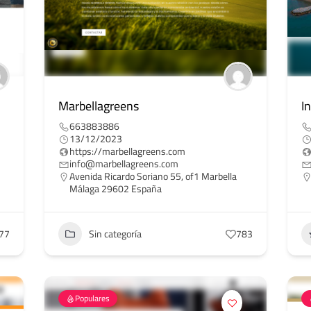
Marbellagreens
I
663883886
13/12/2023
https://marbellagreens.com
info@marbellagreens.com
Avenida Ricardo Soriano 55, of1 Marbella
Málaga 29602 España
77
Sin categoría
783
Populares