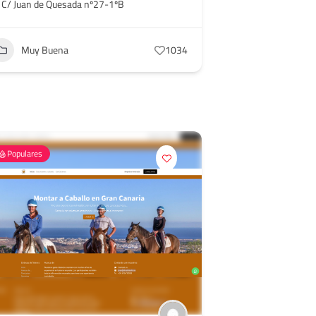
C/ Juan de Quesada nº27-1ºB
Muy Buena
1034
Populares