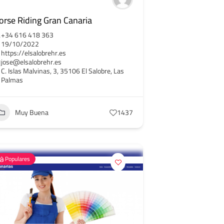
orse Riding Gran Canaria
+34 616 418 363
19/10/2022
https://elsalobrehr.es
jose@elsalobrehr.es
C. Islas Malvinas, 3, 35106 El Salobre, Las
Palmas
Muy Buena
1437
Populares