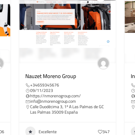
Nauzet Moreno Group
I
+34659345676
09/11/2023
https://nmorenogroup.com/
info@nmorenogroup.com
Calle Duodécima 3, 1º A Las Palmas de GC
Las Palmas 35009 España
06
Excellente
347