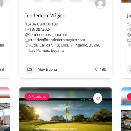
Tendedero Mágico
J
+34 699008139
18/09/2024
tendederomagico.com
creativo@tendederomagico.com
Las
Avda. Carlos V 43, Local 7, Ingenio, 35240,
Las Palmas, España
33
Muy Buena
195
Populares