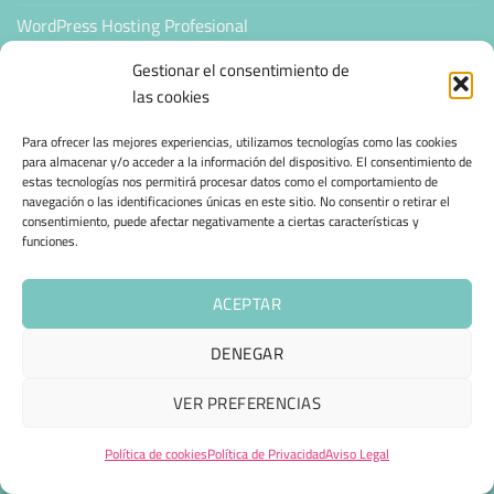
WordPress Hosting Profesional
WooCommerce Hosting Profesional
Gestionar el consentimiento de
las cookies
WORDPRESS & TIENDAS ONLINE
Para ofrecer las mejores experiencias, utilizamos tecnologías como las cookies
para almacenar y/o acceder a la información del dispositivo. El consentimiento de
estas tecnologías nos permitirá procesar datos como el comportamiento de
Correo transaccional WordPress
navegación o las identificaciones únicas en este sitio. No consentir o retirar el
consentimiento, puede afectar negativamente a ciertas características y
Panel de Gestión Hosting IA
funciones.
Acelera tu Web
ACEPTAR
Mantenimiento Web WordPress
DENEGAR
Hosting Sitejet
VER PREFERENCIAS
Tienda Online Automatizada
Política de cookies
Política de Privacidad
Aviso Legal
SEGURIDAD E INFRAESTRUCTURA & CLOUD