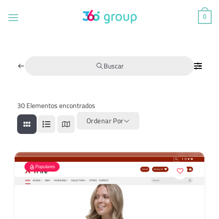
Saltar
al
0
contenido
Buscar
30
Elementos encontrados
Ordenar Por
Populares