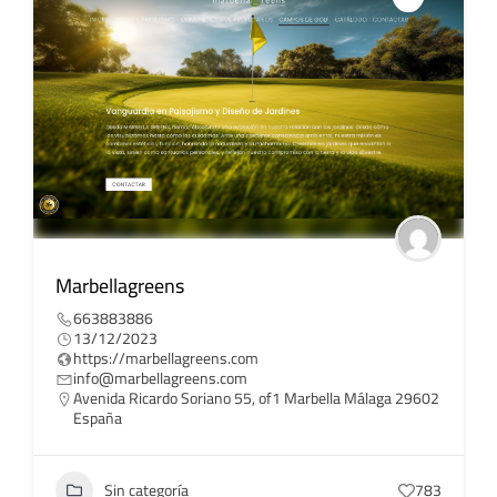
Marbellagreens
663883886
13/12/2023
https://marbellagreens.com
info@marbellagreens.com
Avenida Ricardo Soriano 55, of1 Marbella Málaga 29602
España
Sin categoría
783