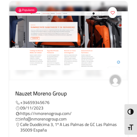
Populares
Nauzet Moreno Group
+34659345676
09/11/2023
ALTE
https://nmorenogroup.com/
info@nmorenogroup.com
Calle Duodécima 3, 1º A Las Palmas de GC Las Palmas
ALTE
35009 España