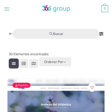
Saltar
al
0
contenido
Buscar
30
Elementos encontrados
Ordenar Por
Populares