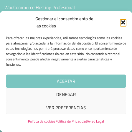
WooCommerce Hosting Profesional
Gestionar el consentimiento de
WORDPRESS & TIENDAS ONLINE
las cookies
Para ofrecer las mejores experiencias, utilizamos tecnologías como las cookies
Correo transaccional WordPress
para almacenar y/o acceder a la información del dispositivo. El consentimiento de
estas tecnologías nos permitirá procesar datos como el comportamiento de
Panel de Gestión Hosting IA
navegación o las identificaciones únicas en este sitio. No consentir o retirar el
consentimiento, puede afectar negativamente a ciertas características y
Acelera tu Web
funciones.
Mantenimiento Web WordPress
ACEPTAR
Hosting Sitejet
DENEGAR
Tienda Online Automatizada
VER PREFERENCIAS
SEGURIDAD E INFRAESTRUCTURA & CLOUD
Política de cookies
Política de Privacidad
Aviso Legal
Protección WooCommerce | Seguridad profesional y