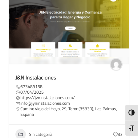
J&N Instalaciones
673489158
07/04/2025
https://jyninstalaciones.com/
info@jyninstalaciones.com
Camino viejo del Hoyo, 29, Teror (35330), Las Palmas,
ALTE
España
ALTE
Sin categoría
33