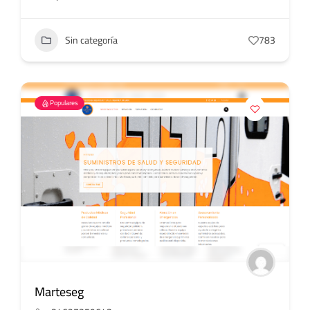
Sin categoría
783
Populares
Marteseg