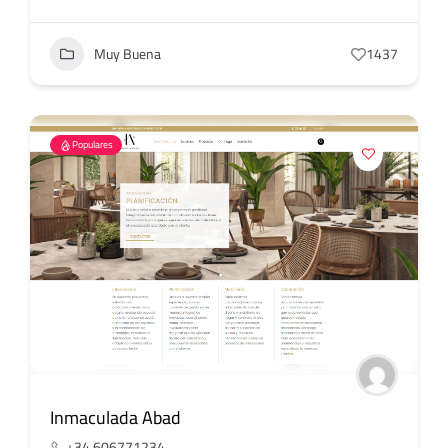
Muy Buena
1437
Populares
Inmaculada Abad
+34 606771234