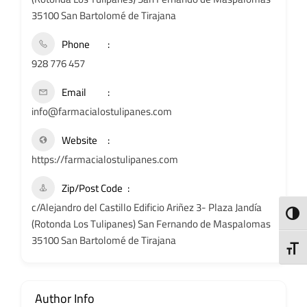
35100 San Bartolomé de Tirajana
Phone
928 776 457
Email
info@farmacialostulipanes.com
Website
https://farmacialostulipanes.com
Zip/Post Code
c/Alejandro del Castillo Edificio Ariñez 3- Plaza Jandía
ALTE
(Rotonda Los Tulipanes) San Fernando de Maspalomas
35100 San Bartolomé de Tirajana
ALTE
Author Info