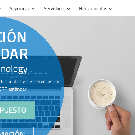
Seguridad
Servidores
Herramientas
CIÓN
NDAR
nology
e clientes y sus servicios con
ERP estándar.
SUPUESTO
MACIÓN