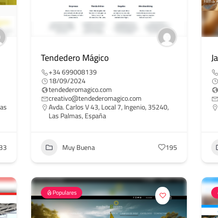
Tendedero Mágico
J
+34 699008139
18/09/2024
tendederomagico.com
creativo@tendederomagico.com
Las
Avda. Carlos V 43, Local 7, Ingenio, 35240,
Las Palmas, España
33
Muy Buena
195
Populares