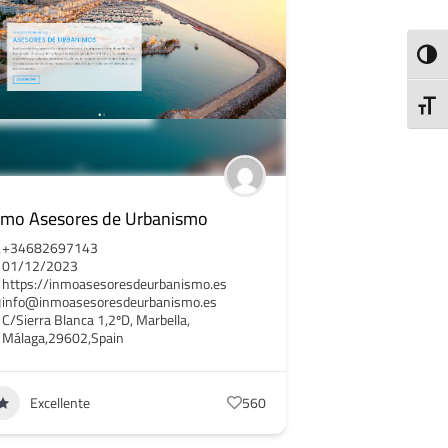
ALTE
ALTE
nmo Asesores de Urbanismo
+34682697143
01/12/2023
https://inmoasesoresdeurbanismo.es
info@inmoasesoresdeurbanismo.es
C/Sierra Blanca 1,2ºD, Marbella,
Málaga,29602,Spain
Excellente
560