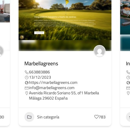
Marbellagreens
I
663883886
13/12/2023
https://marbellagreens.com
info@marbellagreens.com
Avenida Ricardo Soriano 55, of1 Marbella
Málaga 29602 España
80
Sin categoría
783