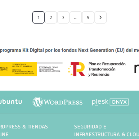
1
2
3
…
5
DPRESS & TIENDAS
SEGURIDAD E
INE
INFRAESTRUCTURA & CLO