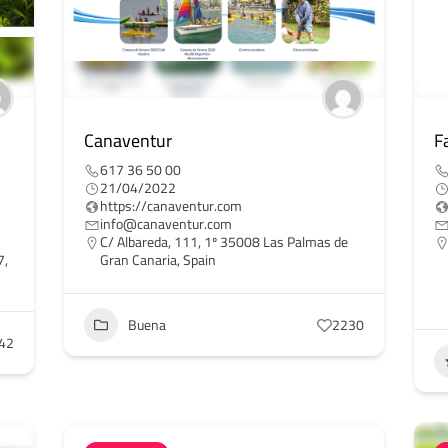
Canaventur
F
617 36 50 00
21/04/2022
https://canaventur.com
info@canaventur.com
C/ Albareda, 111, 1º 35008 Las Palmas de
7,
Gran Canaria, Spain
Buena
2230
42