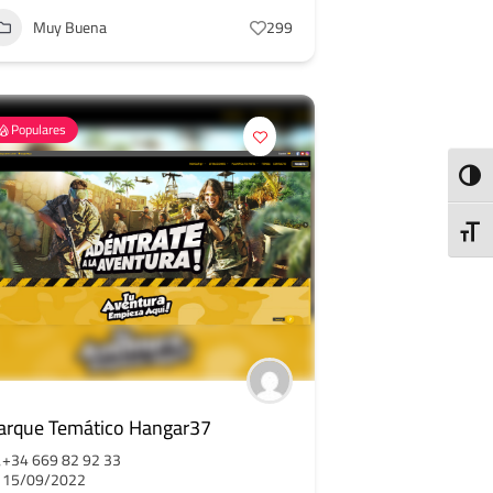
Muy Buena
299
Populares
ALTE
ALTE
arque Temático Hangar37
+34 669 82 92 33
15/09/2022