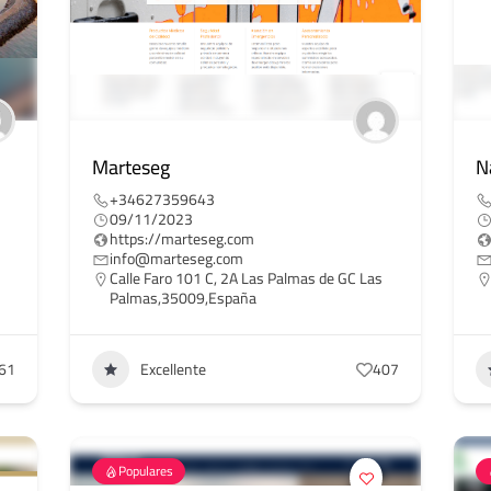
Marteseg
N
+34627359643
09/11/2023
https://marteseg.com
info@marteseg.com
Calle Faro 101 C, 2A Las Palmas de GC Las
Palmas,35009,España
61
Excellente
407
Populares