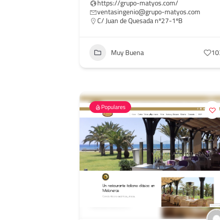
https://grupo-matyos.com/
ventasingenio@grupo-matyos.com
C/ Juan de Quesada nº27-1ºB
Muy Buena
10
Populares