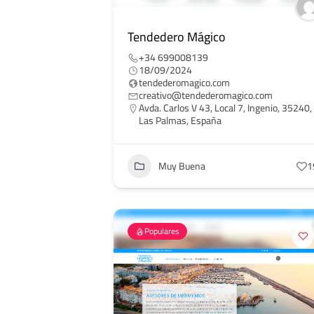
Tendedero Mágico
+34 699008139
18/09/2024
tendederomagico.com
creativo@tendederomagico.com
Avda. Carlos V 43, Local 7, Ingenio, 35240,
Las Palmas, España
Muy Buena
1
Populares