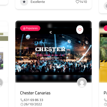
Excellente
1410
Populares
Chester Canarias
P
631 69 86 33
26/10/2022