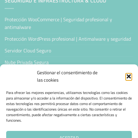
SEGURIDAD E INFRAESTRUCTURA & CLOUD
Protección WooCommerce | Seguridad profesional y
antimalware
Protección WordPress profesional | Antimalware y seguridad
Servidor Cloud Seguro
Nube Privada Segura
Gestionar el consentimiento de
CONFIANZA & ESPECIALIZACIÓN
las cookies
Para ofrecer las mejores experiencias, utilizamos tecnologías como las cookies
Sello de Confianza
para almacenar y/o acceder a la información del dispositivo. El consentimiento de
estas tecnologías nos permitirá procesar datos como el comportamiento de
Empresas Verificadas +100 Protocolos Online
navegación o las identificaciones únicas en este sitio. No consentir o retirar el
consentimiento, puede afectar negativamente a ciertas características y
Migración desde otro proveedor
funciones.
Hosting ecológico + IA
ACEPTAR