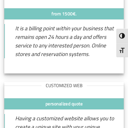
from 1500€.
It is a billing point within your business that
remains open 24 hours a day and offers
ALTE
service to any interested person. Online
ALTE
stores and reservation systems.
CUSTOMIZED WEB
personalized quote
Having a customized website allows you to
create a unique site with your unique