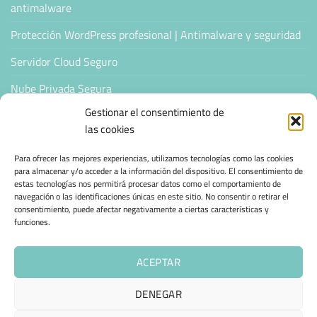
antimalware
Protección WordPress profesional | Antimalware y seguridad
Servidor Cloud Seguro
Nube Privada Segura
Gestionar el consentimiento de
CONFIANZA & ESPECIALIZACIÓN
las cookies
Para ofrecer las mejores experiencias, utilizamos tecnologías como las cookies
Sello de Confianza
para almacenar y/o acceder a la información del dispositivo. El consentimiento de
estas tecnologías nos permitirá procesar datos como el comportamiento de
Empresas Verificadas +100 Protocolos Online
navegación o las identificaciones únicas en este sitio. No consentir o retirar el
consentimiento, puede afectar negativamente a ciertas características y
Migración desde otro proveedor
funciones.
Hosting ecológico + IA
ACEPTAR
Hosting Empresarial 360
DENEGAR