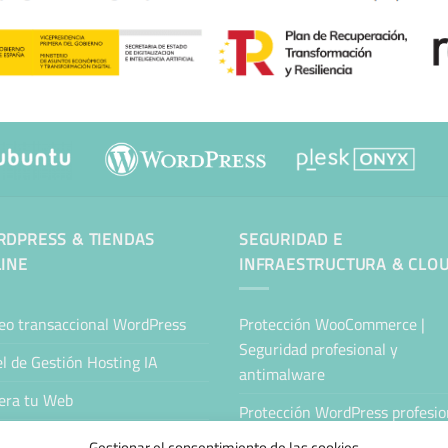
DPRESS & TIENDAS
SEGURIDAD E
INE
INFRAESTRUCTURA & CLO
eo transaccional WordPress
Protección WooCommerce |
Seguridad profesional y
l de Gestión Hosting IA
antimalware
era tu Web
Protección WordPress profesion
Antimalware y seguridad
tenimiento Web WordPress
Gestionar el consentimiento de las cookies