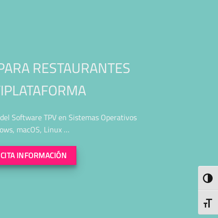
PARA RESTAURANTES
IPLATAFORMA
n del Software TPV en Sistemas Operativos
ows, macOS, Linux …
ICITA INFORMACIÓN
ALTE
ALTE