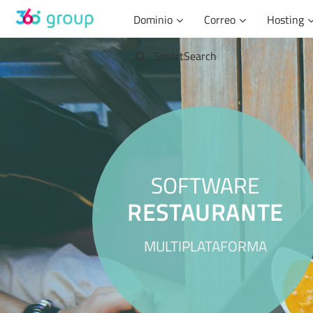
Saltar
Dominio
Correo
Hosting
al
contenido
SmartSearch
SOFTWARE
RESTAURANTE
MULTIPLATAFORMA