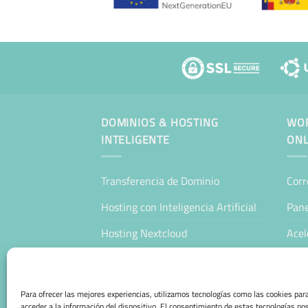
DOMINIOS & HOSTING
WOR
INTELIGENTE
ONL
Transferencia de Dominio
Corr
Hosting con Inteligencia Artificial
Pane
Hosting Nextcloud
Acel
WordPress Hosting Profesional
Man
WooCommerce Hosting Profesional
Host
Para ofrecer las mejores experiencias, utilizamos tecnologías como las cookies pa
acceder a la información del dispositivo. El consentimiento de estas tecnologías no