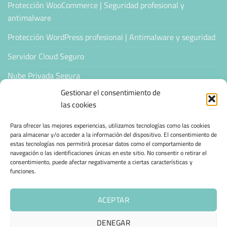
Protección WooCommerce | Seguridad profesional y
antimalware
Protección WordPress profesional | Antimalware y seguridad
Servidor Cloud Seguro
Nube Privada Segura
Gestionar el consentimiento de
CONFIANZA & ESPECIALIZACIÓN
las cookies
Para ofrecer las mejores experiencias, utilizamos tecnologías como las cookies
Sello de Confianza
para almacenar y/o acceder a la información del dispositivo. El consentimiento de
estas tecnologías nos permitirá procesar datos como el comportamiento de
Empresas Verificadas +100 Protocolos Online
navegación o las identificaciones únicas en este sitio. No consentir o retirar el
consentimiento, puede afectar negativamente a ciertas características y
Migración desde otro proveedor
funciones.
Hosting ecológico + IA
ACEPTAR
Hosting Empresarial 360
DENEGAR