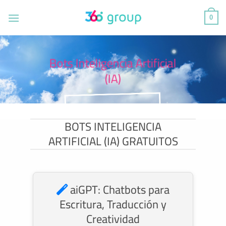
Saltar
al
0
contenido
Bots Inteligencia Artificial
(IA)
BOTS INTELIGENCIA
ARTIFICIAL (IA) GRATUITOS
aiGPT: Chatbots para
Escritura, Traducción y
Creatividad