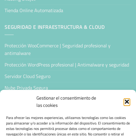
Tienda Online Automatizada
SEGURIDAD E INFRAESTRUCTURA & CLOUD
Protección WooCommerce | Seguridad profesional y
antimalware
Protección WordPress profesional | Antimalware y seguridad
Servidor Cloud Seguro
Nube Privada Segura
Gestionar el consentimiento de
CONFIANZA & ESPECIALIZACIÓN
las cookies
Para ofrecer las mejores experiencias, utilizamos tecnologías como las cookies
Sello de Confianza
para almacenar y/o acceder a la información del dispositivo. El consentimiento de
estas tecnologías nos permitirá procesar datos como el comportamiento de
Empresas Verificadas +100 Protocolos Online
navegación o las identificaciones únicas en este sitio. No consentir o retirar el