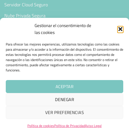
Servidor Cloud Seguro
Nube Privada Segura
Gestionar el consentimiento de
CONFIANZA & ESPECIALIZACIÓN
las cookies
Para ofrecer las mejores experiencias, utilizamos tecnologías como las cookies
Sello de Confianza
para almacenar y/o acceder a la información del dispositivo. El consentimiento de
estas tecnologías nos permitirá procesar datos como el comportamiento de
Empresas Verificadas +100 Protocolos Online
navegación o las identificaciones únicas en este sitio. No consentir o retirar el
consentimiento, puede afectar negativamente a ciertas características y
Migración desde otro proveedor
funciones.
Hosting ecológico + IA
ACEPTAR
Hosting Empresarial 360
DENEGAR
AVISO LEGAL
POLÍTICA DE PRIVACIDAD
POLÍTICA DE COOKIES (UE)
VER PREFERENCIAS
TÉRMINOS Y CONDICIONES
ENVÍO Y DEVOLUCIONES
ESPAÑOL
ACCESIBILIDAD
CONTACTAR
Política de cookies
Política de Privacidad
Aviso Legal
Copyright © 2025 - 360 group