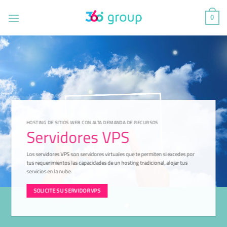
Saltar
al
0
contenido
HOSTING DE SITIOS WEB CON ALTA DEMANDA DE RECURSOS
Servidores VPS
Los servidores VPS son servidores virtuales que te permiten si excedes por
tus requerimientos las capacidades de un hosting tradicional, alojar tus
servicios en la nube.
SOLICITE SU SERVIDOR VPS