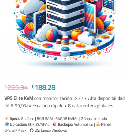
Original
Current
225.94
188.28
€
€
price
price
VPS Elite KVM
con monitorización 24/7 • Alta disponibilidad
was:
is:
(SLA 99,9%) • Escalado rápido • 8 datacenters globales
€225.94.
€188.28.
Specs:
8 vCore | 8GB RAM | 640GB NVMe | 2Gbps ilimitado
Ubicación:
EU/US/APAC |
Backups:
Automático |
Panel:
cPanel/Plesk |
OS:
Linux/Windows