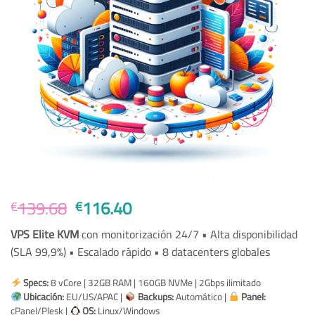
Original
Current
139.68
116.40
€
€
price
price
VPS Elite KVM
con monitorización 24/7 • Alta disponibilidad
was:
is:
(SLA 99,9%) • Escalado rápido • 8 datacenters globales
€139.68.
€116.40.
Specs:
8 vCore | 32GB RAM | 160GB NVMe | 2Gbps ilimitado
Ubicación:
EU/US/APAC |
Backups:
Automático |
Panel:
cPanel/Plesk |
OS:
Linux/Windows