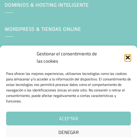
DOMINIOS & HOSTING INTELIGENTE
WORDPRESS & TIENDAS ONLINE
Mantenimiento Web WordPress
Gestionar el consentimiento de
las cookies
SEGURIDAD E INFRAESTRUCTURA & CLOUD
Para ofrecer las mejores experiencias, utilizamos tecnologías como las cookies
para almacenar y/o acceder a la información del dispositivo. El consentimiento de
estas tecnologías nos permitirá procesar datos como el comportamiento de
CONFIANZA & ESPECIALIZACIÓN
navegación o las identificaciones únicas en este sitio. No consentir o retirar el
consentimiento, puede afectar negativamente a ciertas características y
funciones.
Migración desde otro proveedor
Hosting ecológico + IA
ACEPTAR
Hosting Empresarial 360
DENEGAR