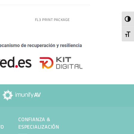
TOGG
FL3 PRINT PACKAGE
TOGG
CONFIANZA &
UD
ESPECIALIZACIÓN