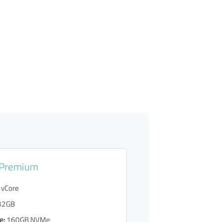
 Premium
 vCore
32GB
e:
160GB NVMe