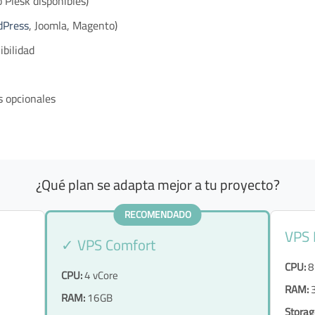
 Plesk disponibles)
dPress
, Joomla, Magento)
ibilidad
s opcionales
¿Qué plan se adapta mejor a tu proyecto?
RECOMENDADO
VPS
✓ VPS Comfort
CPU:
8
CPU:
4 vCore
RAM:
RAM:
16GB
Storag