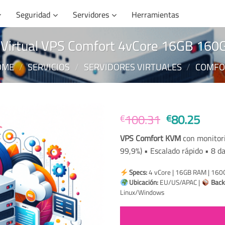
Seguridad
Servidores
Herramientas
r Virtual VPS Comfort 4vCore 16GB 16
OME
/
SERVICIOS
/
SERVIDORES VIRTUALES
/
COMFO
Original
Curr
100.31
80.25
€
€
price
price
VPS Comfort KVM
con monitori
was:
is:
99,9%) • Escalado rápido • 8 d
€100.31.
€80.
Specs:
4 vCore | 16GB RAM | 160G
Ubicación:
EU/US/APAC |
Back
Linux/Windows