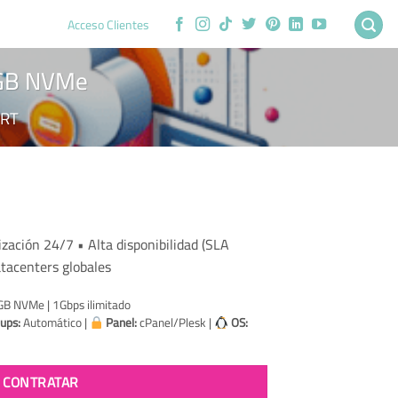
Acceso Clientes
0GB NVMe
RT
ent
zación 24/7 • Alta disponibilidad (SLA
atacenters globales
25.
B NVMe | 1Gbps ilimitado
ups:
Automático |
Panel:
cPanel/Plesk |
OS:
CONTRATAR