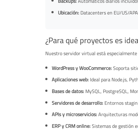
Backups:
Automáticos diarios incluido
Ubicación:
Datacenters en EU/US/AP
¿Para qué proyectos es idea
Nuestro servidor virtual está especialment
WordPress y WooCommerce:
Soporta siti
Aplicaciones web:
Ideal para Node.js, Pyt
Bases de datos:
MySQL, PostgreSQL, Mon
Servidores de desarrollo:
Entornos staging
APIs y microservicios:
Arquitecturas mode
ERP y CRM online:
Sistemas de gestión e