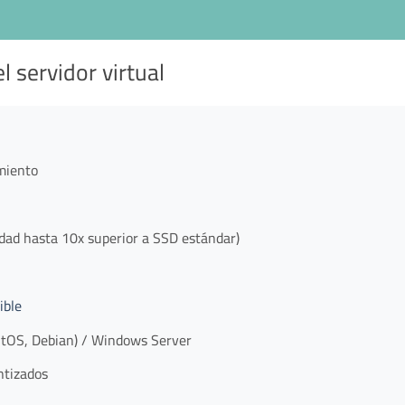
l servidor virtual
miento
d hasta 10x superior a SSD estándar)
ible
tOS, Debian) / Windows Server
ntizados