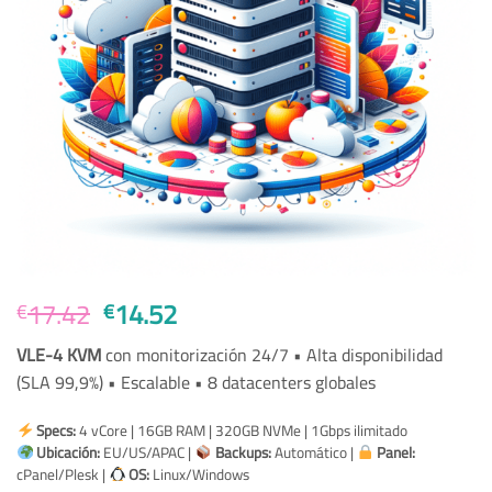
Original
Current
17.42
14.52
€
€
price
price
VLE-4 KVM
con monitorización 24/7 • Alta disponibilidad
was:
is:
(SLA 99,9%) • Escalable • 8 datacenters globales
€17.42.
€14.52.
Specs:
4 vCore | 16GB RAM | 320GB NVMe | 1Gbps ilimitado
Ubicación:
EU/US/APAC |
Backups:
Automático |
Panel:
cPanel/Plesk |
OS:
Linux/Windows