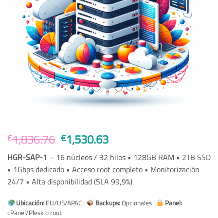
Original
Current
1,836.76
1,530.63
€
€
price
price
HGR-SAP-1
– 16 núcleos / 32 hilos • 128GB RAM • 2TB SSD
was:
is:
• 1Gbps dedicado • Acceso root completo • Monitorización
€1,836.76.
€1,530.63.
24/7 • Alta disponibilidad (SLA 99,9%)
Ubicación:
EU/US/APAC |
Backups:
Opcionales |
Panel:
cPanel/Plesk o root