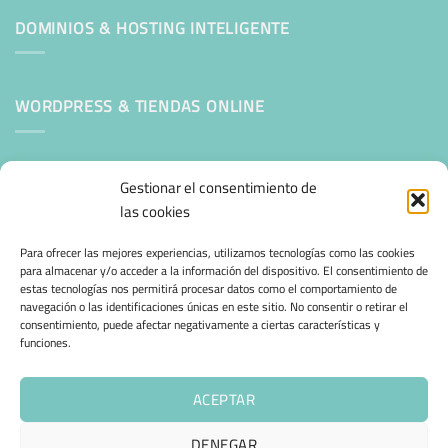
DOMINIOS & HOSTING INTELIGENTE
WORDPRESS & TIENDAS ONLINE
Mantenimiento Web WordPress
Gestionar el consentimiento de
las cookies
SEGURIDAD E INFRAESTRUCTURA & CLOUD
Para ofrecer las mejores experiencias, utilizamos tecnologías como las cookies
para almacenar y/o acceder a la información del dispositivo. El consentimiento de
estas tecnologías nos permitirá procesar datos como el comportamiento de
CONFIANZA & ESPECIALIZACIÓN
navegación o las identificaciones únicas en este sitio. No consentir o retirar el
consentimiento, puede afectar negativamente a ciertas características y
funciones.
Migración desde otro proveedor
Hosting ecológico + IA
ACEPTAR
Hosting Empresarial 360
DENEGAR