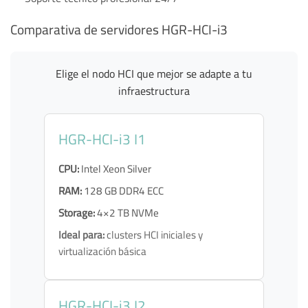
Comparativa de servidores HGR-HCI-i3
Elige el nodo HCI que mejor se adapte a tu
infraestructura
HGR-HCI-i3 I1
CPU:
Intel Xeon Silver
RAM:
128 GB DDR4 ECC
Storage:
4×2 TB NVMe
Ideal para:
clusters HCI iniciales y
virtualización básica
HGR-HCI-i3 I2