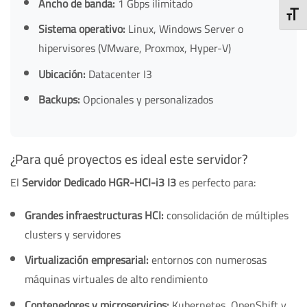
Ancho de banda:
1 Gbps ilimitado
TOGG
Sistema operativo:
Linux, Windows Server o
hipervisores (VMware, Proxmox, Hyper-V)
Ubicación:
Datacenter I3
Backups:
Opcionales y personalizados
¿Para qué proyectos es ideal este servidor?
El
Servidor Dedicado HGR-HCI-i3 I3
es perfecto para:
Grandes infraestructuras HCI:
consolidación de múltiples
clusters y servidores
Virtualización empresarial:
entornos con numerosas
máquinas virtuales de alto rendimiento
Contenedores y microservicios:
Kubernetes, OpenShift y