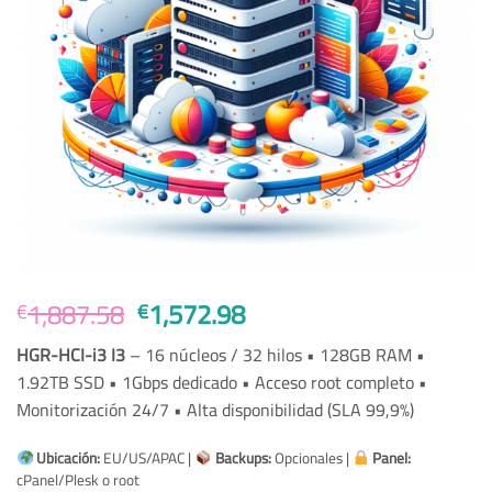
Original
Current
1,887.58
1,572.98
€
€
price
price
HGR-HCI-i3 I3
– 16 núcleos / 32 hilos • 128GB RAM •
was:
is:
1.92TB SSD • 1Gbps dedicado • Acceso root completo •
€1,887.58.
€1,572.98.
Monitorización 24/7 • Alta disponibilidad (SLA 99,9%)
Ubicación:
EU/US/APAC |
Backups:
Opcionales |
Panel:
cPanel/Plesk o root