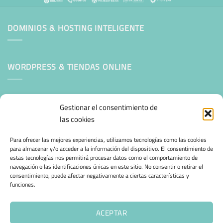
DOMINIOS & HOSTING INTELIGENTE
WORDPRESS & TIENDAS ONLINE
Mantenimiento Web WordPress
Gestionar el consentimiento de
las cookies
SEGURIDAD E INFRAESTRUCTURA & CLOUD
Para ofrecer las mejores experiencias, utilizamos tecnologías como las cookies
para almacenar y/o acceder a la información del dispositivo. El consentimiento de
estas tecnologías nos permitirá procesar datos como el comportamiento de
CONFIANZA & ESPECIALIZACIÓN
navegación o las identificaciones únicas en este sitio. No consentir o retirar el
consentimiento, puede afectar negativamente a ciertas características y
funciones.
Migración desde otro proveedor
Hosting ecológico + IA
ACEPTAR