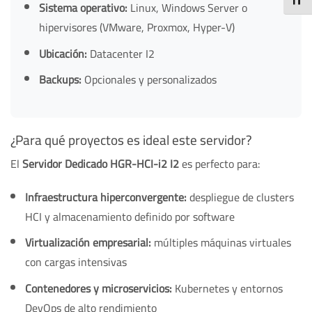
TOGG
Sistema operativo:
Linux, Windows Server o
hipervisores (VMware, Proxmox, Hyper-V)
Ubicación:
Datacenter I2
Backups:
Opcionales y personalizados
¿Para qué proyectos es ideal este servidor?
El
Servidor Dedicado HGR-HCI-i2 I2
es perfecto para:
Infraestructura hiperconvergente:
despliegue de clusters
HCI y almacenamiento definido por software
Virtualización empresarial:
múltiples máquinas virtuales
con cargas intensivas
Contenedores y microservicios:
Kubernetes y entornos
DevOps de alto rendimiento