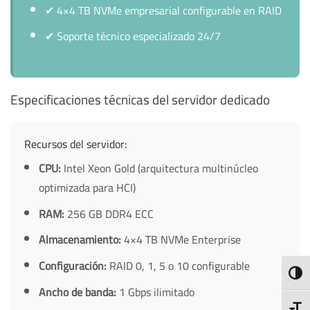
✔
4×4 TB NVMe empresarial configurable en RAID
✔
Soporte técnico especializado 24/7
Especificaciones técnicas del servidor dedicado
Recursos del servidor:
CPU:
Intel Xeon Gold (arquitectura multinúcleo
optimizada para HCI)
RAM:
256 GB DDR4 ECC
Almacenamiento:
4×4 TB NVMe Enterprise
Configuración:
RAID 0, 1, 5 o 10 configurable
TOGG
Ancho de banda:
1 Gbps ilimitado