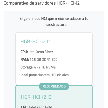
Comparativa de servidores HGR-HCI-i2
Elige el nodo HCI que mejor se adapte a tu
infraestructura
HGR-HCI-i2 I1
CPU:
Intel Xeon Silver
RAM:
128 GB DDR4 ECC
Storage:
4×2 TB NVMe
Ideal para:
clusters HCI iniciales
RECOMENDADO
HGR-HCI-i2 I2
CPU:
Intel Xeon Gold