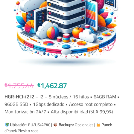
Original
Current
1,755.44
1,462.87
€
€
price
price
HGR-HCI-i2 I2
– I2 – 8 núcleos / 16 hilos • 64GB RAM •
was:
is:
960GB SSD • 1Gbps dedicado • Acceso root completo •
€1,755.44.
€1,462.87.
Monitorización 24/7 • Alta disponibilidad (SLA 99,9%)
Ubicación:
EU/US/APAC |
Backups:
Opcionales |
Panel:
cPanel/Plesk o root