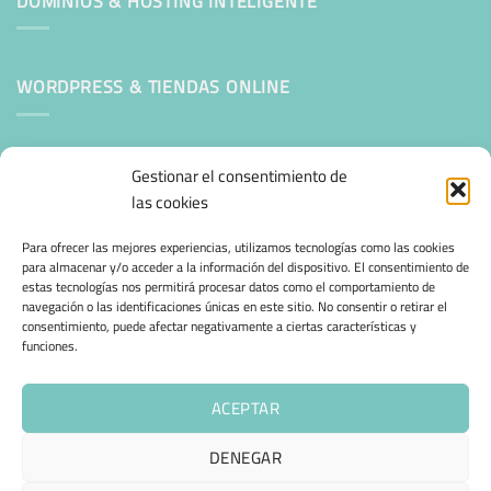
DOMINIOS & HOSTING INTELIGENTE
WORDPRESS & TIENDAS ONLINE
Mantenimiento Web WordPress
Gestionar el consentimiento de
las cookies
SEGURIDAD E INFRAESTRUCTURA & CLOUD
Para ofrecer las mejores experiencias, utilizamos tecnologías como las cookies
para almacenar y/o acceder a la información del dispositivo. El consentimiento de
estas tecnologías nos permitirá procesar datos como el comportamiento de
CONFIANZA & ESPECIALIZACIÓN
navegación o las identificaciones únicas en este sitio. No consentir o retirar el
consentimiento, puede afectar negativamente a ciertas características y
funciones.
Migración desde otro proveedor
Hosting ecológico + IA
ACEPTAR
Hosting Empresarial 360
DENEGAR