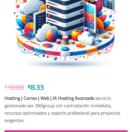
Original
Current
10.00
8.33
€
€
price
price
Hosting | Correo | Web | IA Hosting Avanzado
servicio
was:
is:
gestionado por 360group con contratación inmediata,
€10.00.
€8.33.
recursos optimizados y soporte profesional para proyectos
exigentes.