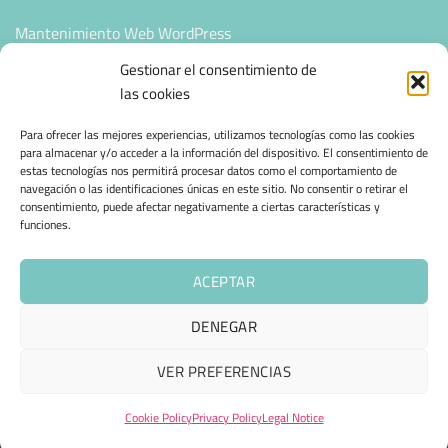
Mantenimiento Web WordPress
Gestionar el consentimiento de
SEGURIDAD E INFRAESTRUCTURA & CLOUD
las cookies
Para ofrecer las mejores experiencias, utilizamos tecnologías como las cookies
para almacenar y/o acceder a la información del dispositivo. El consentimiento de
CONFIANZA & ESPECIALIZACIÓN
estas tecnologías nos permitirá procesar datos como el comportamiento de
navegación o las identificaciones únicas en este sitio. No consentir o retirar el
consentimiento, puede afectar negativamente a ciertas características y
Migración desde otro proveedor
funciones.
Hosting ecológico + IA
ACEPTAR
Hosting Empresarial 360
DENEGAR
LEGAL NOTICE
PRIVACY POLICY
COOKIE POLICY (EU)
VER PREFERENCIAS
TERMS AND CONDITIONS
SHIPPING AND RETURNS
CONTACT
ENGLISH
SPANISH
Cookie Policy
Privacy Policy
Legal Notice
Copyright © 2025 - 360 group