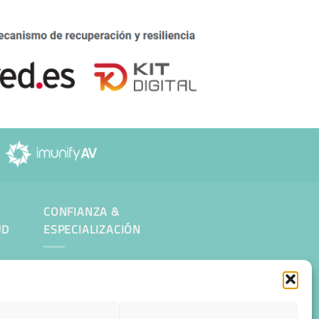
CONFIANZA &
UD
ESPECIALIZACIÓN
Migración desde otro proveedor
Hosting ecológico + IA