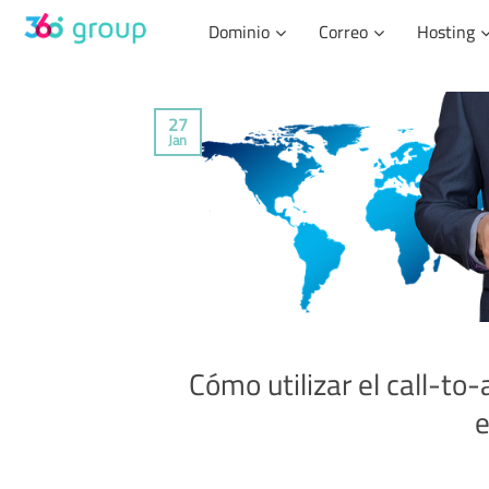
Skip
Dominio
Correo
Hosting
to
content
27
Jan
Cómo utilizar el call-to
e