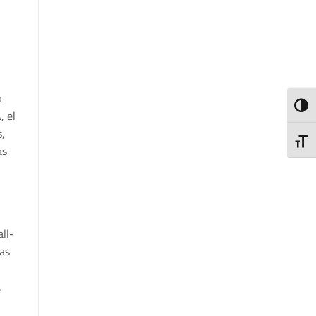
a
TOGG
, el
s,
TOGG
as
ll-
las
.