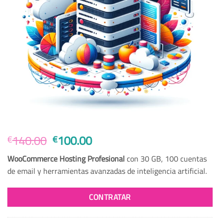
Original
Current
140.00
100.00
€
€
price
price
WooCommerce Hosting Profesional
con 30 GB, 100 cuentas
was:
is:
de email y herramientas avanzadas de inteligencia artificial.
€140.00.
€100.00.
CONTRATAR