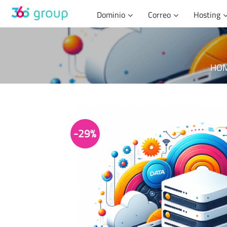
Skip
Dominio
Correo
Hosting
to
content
HO
-29%