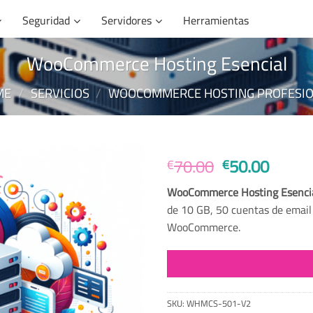
Seguridad
Servidores
Herramientas
WooCommerce Hosting Esencial
ME
/
SERVICIOS
/
WOOCOMMERCE HOSTING PROFESI
Original
Curre
70.00
50.00
€
€
price
price
WooCommerce Hosting Esenci
was:
is:
de 10 GB, 50 cuentas de email e
€70.00.
€50.0
WooCommerce.
SKU:
WHMCS-501-V2