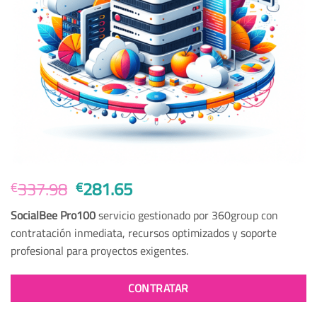
Original
Current
337.98
281.65
€
€
price
price
SocialBee Pro100
servicio gestionado por 360group con
was:
is:
contratación inmediata, recursos optimizados y soporte
€337.98.
€281.65.
profesional para proyectos exigentes.
CONTRATAR