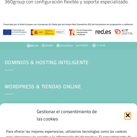
360group con configuración flexible y soporte especializado.
DOMINIOS & HOSTING INTELIGENTE
WORDPRESS & TIENDAS ONLINE
Mantenimiento Web WordPress
Gestionar el consentimiento de
las cookies
SEGURIDAD E INFRAESTRUCTURA & CLOUD
Para ofrecer las mejores experiencias, utilizamos tecnologías como las cookies
para almacenar y/o acceder a la información del dispositivo. El consentimiento de