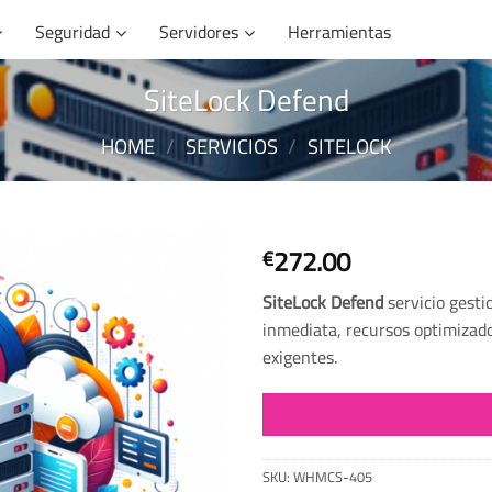
Seguridad
Servidores
Herramientas
SiteLock Defend
HOME
/
SERVICIOS
/
SITELOCK
272.00
€
SiteLock Defend
servicio gest
inmediata, recursos optimizado
exigentes.
SKU:
WHMCS-405