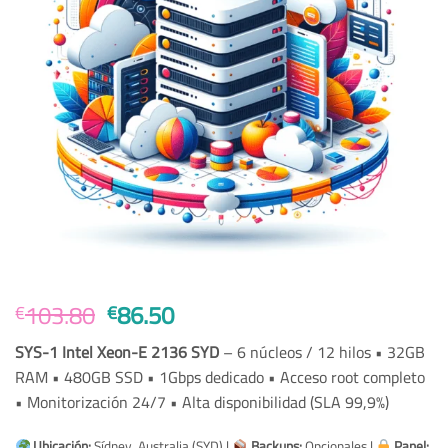
Original
Current
103.80
86.50
€
€
price
price
SYS-1 Intel Xeon-E 2136 SYD
– 6 núcleos / 12 hilos • 32GB
was:
is:
RAM • 480GB SSD • 1Gbps dedicado • Acceso root completo
€103.80.
€86.50.
• Monitorización 24/7 • Alta disponibilidad (SLA 99,9%)
Ubicación:
Sídney, Australia (SYD) |
Backups:
Opcionales |
Panel: