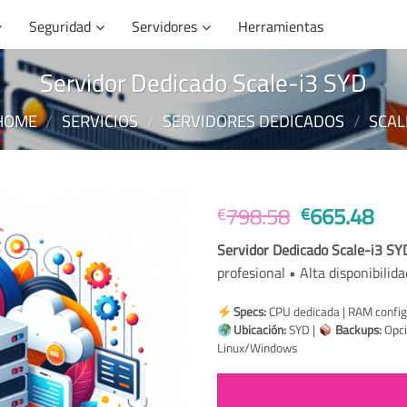
Seguridad
Servidores
Herramientas
Servidor Dedicado Scale-i3 SYD
HOME
/
SERVICIOS
/
SERVIDORES DEDICADOS
/
SCAL
Original
Cur
798.58
665.48
€
€
price
pri
Servidor Dedicado Scale-i3 SY
was:
is:
profesional • Alta disponibilida
€798.58.
€66
Specs:
CPU dedicada | RAM config
Ubicación:
SYD |
Backups:
Opci
Linux/Windows