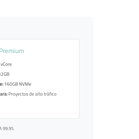
 Premium
 vCore
32GB
e:
160GB NVMe
ara:
Proyectos de alto tráfico
LA 99.9%