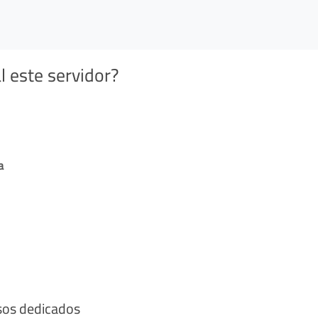
l este servidor?
a
sos dedicados