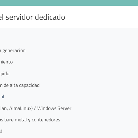
el servidor dedicado
a generación
miento
ápido
 de alta capacidad
nal
ian, AlmaLinux) / Windows Server
s bare metal y contenedores
d