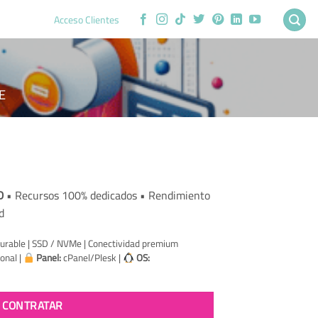
Acceso Clientes
E
rent
ce
D
• Recursos 100% dedicados • Rendimiento
d
5.48.
urable | SSD / NVMe | Conectividad premium
onal |
Panel:
cPanel/Plesk |
OS:
CONTRATAR