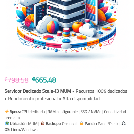
Original
Current
798.58
665.48
€
€
price
price
Servidor Dedicado Scale-i3 MUM
• Recursos 100% dedicados
was:
is:
• Rendimiento profesional • Alta disponibilidad
€798.58.
€665.48.
Specs:
CPU dedicada | RAM configurable | SSD / NVMe | Conectividad
premium
Ubicación:
MUM |
Backups:
Opcional |
Panel:
cPanel/Plesk |
OS:
Linux/Windows