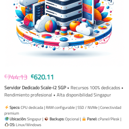
Original
Current
744.13
620.11
€
€
price
price
Servidor Dedicado Scale-i2 SGP
• Recursos 100% dedicados •
was:
is:
Rendimiento profesional • Alta disponibilidad Singapur
€744.13.
€620.11.
Specs:
CPU dedicada | RAM configurable | SSD / NVMe | Conectividad
premium
Ubicación:
Singapur |
Backups:
Opcional |
Panel:
cPanel/Plesk |
OS:
Linux/Windows