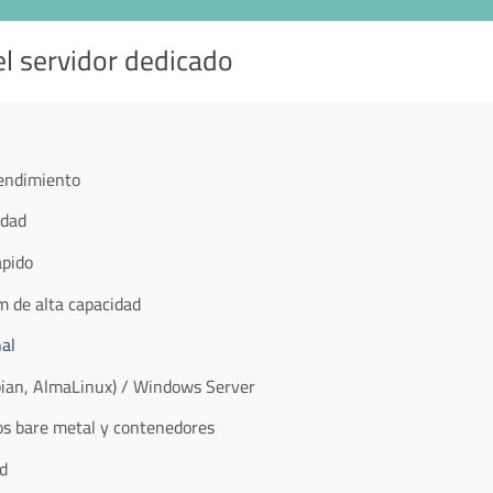
el servidor dedicado
rendimiento
idad
ápido
 de alta capacidad
nal
ian, AlmaLinux) / Windows Server
s bare metal y contenedores
d