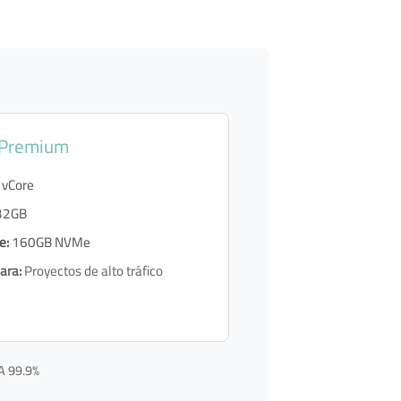
 Premium
 vCore
32GB
e:
160GB NVMe
ara:
Proyectos de alto tráfico
LA 99.9%