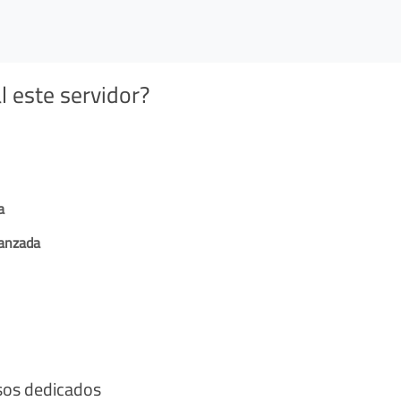
l este servidor?
a
vanzada
sos dedicados