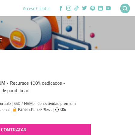
Acceso Clientes
E
rent
ce
MUM
• Recursos 100% dedicados •
 disponibilidad
0.61.
urable | SSD / NVMe | Conectividad premium
ional |
Panel:
cPanel/Plesk |
OS:
CONTRATAR