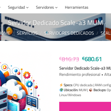
Seguridad
Servidores
Herramientas
Servidor Dedicado Scale-a3 MUM
HOME
/
SERVICIOS
/
SERVIDORES DEDICADOS
/
SCAL
Original
Cur
816.73
680.61
€
€
price
pri
Servidor Dedicado Scale-a3 
was:
is:
Rendimiento profesional • Alta
€816.73.
€68
Specs:
CPU dedicada | RAM config
Ubicación:
MUM |
Backups:
Opc
Linux/Windows