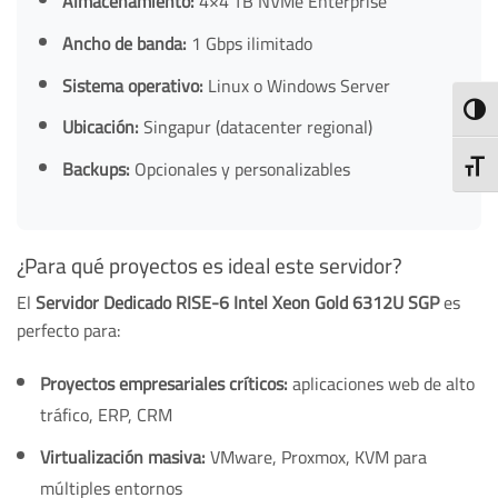
Almacenamiento:
4×4 TB NVMe Enterprise
Ancho de banda:
1 Gbps ilimitado
Sistema operativo:
Linux o Windows Server
TOGG
Ubicación:
Singapur (datacenter regional)
Backups:
Opcionales y personalizables
TOGG
¿Para qué proyectos es ideal este servidor?
El
Servidor Dedicado RISE-6 Intel Xeon Gold 6312U SGP
es
perfecto para:
Proyectos empresariales críticos:
aplicaciones web de alto
tráfico, ERP, CRM
Virtualización masiva:
VMware, Proxmox, KVM para
múltiples entornos