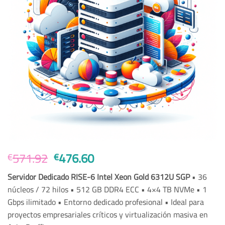
Original
Current
571.92
476.60
€
€
price
price
Servidor Dedicado RISE-6 Intel Xeon Gold 6312U SGP
• 36
was:
is:
núcleos / 72 hilos • 512 GB DDR4 ECC • 4×4 TB NVMe • 1
€571.92.
€476.60.
Gbps ilimitado • Entorno dedicado profesional • Ideal para
proyectos empresariales críticos y virtualización masiva en