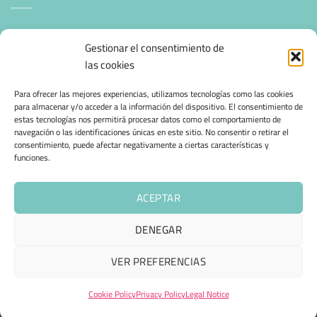
Mantenimiento Web WordPress
Gestionar el consentimiento de
las cookies
SEGURIDAD E INFRAESTRUCTURA & CLOUD
Para ofrecer las mejores experiencias, utilizamos tecnologías como las cookies
para almacenar y/o acceder a la información del dispositivo. El consentimiento de
estas tecnologías nos permitirá procesar datos como el comportamiento de
CONFIANZA & ESPECIALIZACIÓN
navegación o las identificaciones únicas en este sitio. No consentir o retirar el
consentimiento, puede afectar negativamente a ciertas características y
funciones.
Migración desde otro proveedor
Hosting ecológico + IA
ACEPTAR
Hosting Empresarial 360
DENEGAR
VER PREFERENCIAS
LEGAL NOTICE
PRIVACY POLICY
COOKIE POLICY (EU)
TERMS AND CONDITIONS
SHIPPING AND RETURNS
CONTACT
Cookie Policy
Privacy Policy
Legal Notice
Copyright © 2025 - 360 group