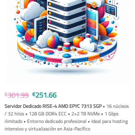
Original
Current
301.99
251.66
€
€
price
price
Servidor Dedicado RISE-4 AMD EPYC 7313 SGP
• 16 núcleos
was:
is:
/ 32 hilos • 128 GB DDR4 ECC • 2×2 TB NVMe • 1 Gbps
€301.99.
€251.66.
ilimitado • Entorno dedicado profesional • Ideal para hosting
intensivo y virtualización en Asia-Pacífico