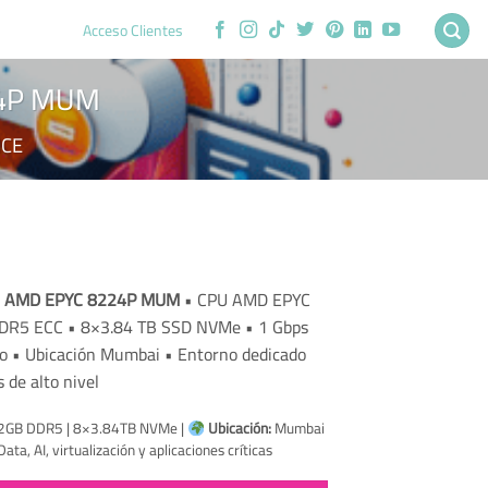
Acceso Clientes
24P MUM
CE
rent
ce
-5 AMD EPYC 8224P MUM
• CPU AMD EPYC
DR5 ECC • 8×3.84 TB SSD NVMe • 1 Gbps
8.36.
do • Ubicación Mumbai • Entorno dedicado
 de alto nivel
512GB DDR5 | 8×3.84TB NVMe |
Ubicación:
Mumbai
ata, AI, virtualización y aplicaciones críticas