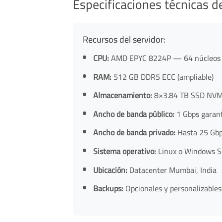
Especificaciones técnicas d
Recursos del servidor:
CPU:
AMD EPYC 8224P — 64 núcleos / 1
RAM:
512 GB DDR5 ECC (ampliable)
Almacenamiento:
8×3.84 TB SSD NVMe
Ancho de banda público:
1 Gbps garan
Ancho de banda privado:
Hasta 25 Gbp
Sistema operativo:
Linux o Windows S
Ubicación:
Datacenter Mumbai, India
Backups:
Opcionales y personalizables