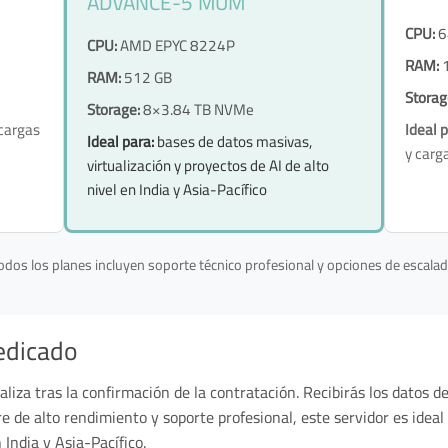
ADVANCE-5 MUM
CPU:
6
CPU:
AMD EPYC 8224P
RAM:
1
RAM:
512 GB
Storag
Storage:
8×3.84 TB NVMe
 cargas
Ideal p
Ideal para:
bases de datos masivas,
y carg
virtualización y proyectos de AI de alto
nivel en India y Asia-Pacífico
odos los planes incluyen soporte técnico profesional y opciones de escalad
edicado
aliza tras la confirmación de la contratación. Recibirás los datos 
 de alto rendimiento y soporte profesional, este servidor es ideal 
India y Asia-Pacífico.