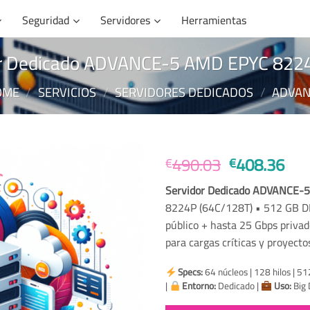
Seguridad
Servidores
Herramientas
or Dedicado ADVANCE-5 AMD EPYC 82
OME
/
SERVICIOS
/
SERVIDORES DEDICADOS
/
ADVAN
Original
Cur
490.03
408.36
€
€
price
pri
Servidor Dedicado ADVANCE
was:
is:
8224P (64C/128T) • 512 GB D
€490.03.
€40
público + hasta 25 Gbps priva
para cargas críticas y proyectos
Specs:
64 núcleos | 128 hilos | 
|
Entorno:
Dedicado |
Uso:
Big D