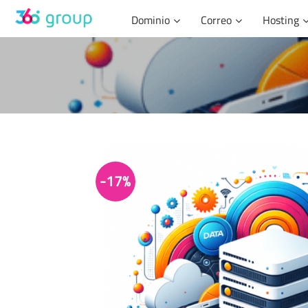
Skip
Dominio
Correo
Hosting
to
content
-17%