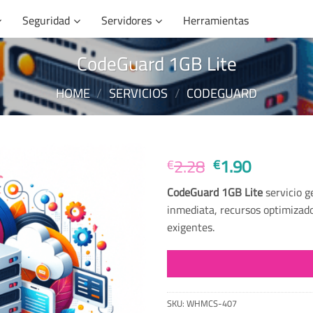
Seguridad
Servidores
Herramientas
CodeGuard 1GB Lite
HOME
/
SERVICIOS
/
CODEGUARD
Original
Current
2.28
1.90
€
€
price
price
CodeGuard 1GB Lite
servicio g
was:
is:
inmediata, recursos optimizado
€2.28.
€1.90.
exigentes.
SKU:
WHMCS-407